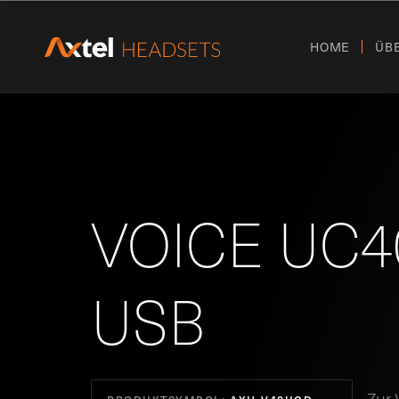
HOME
ÜB
VOICE UC40
USB