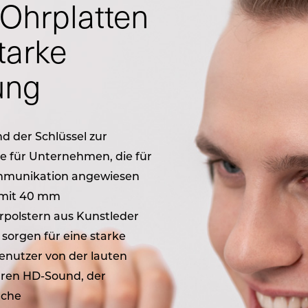
Ohrplatten
tarke
ung
nd der Schlüssel zur
re für Unternehmen, die für
Kommunikation angewiesen
e mit 40 mm
rpolstern aus Kunstleder
sorgen für eine starke
nutzer von der lauten
laren HD-Sound, der
äche