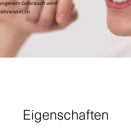
 längerem Gebrauch wird
ährleistet.rn
Eigenschaften