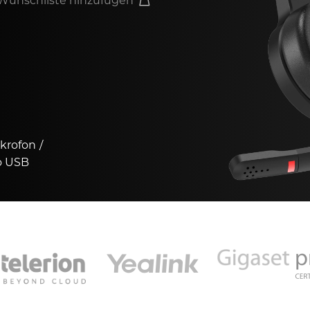
Wunschliste hinzufügen
ikrofon
o USB