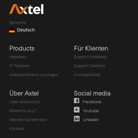
Sprache
Deutsch
Products
Für Klienten
Headsets
Support Headsets
IP Telefone
Support Telefone
Videokonferenz-Lösungen
Kompatibilität
Über Axtel
Social media
Über Axtelworld
Facebook
Where to buy?
Youtube
Werden Sie Vertreter
Linkedin
Kontakt