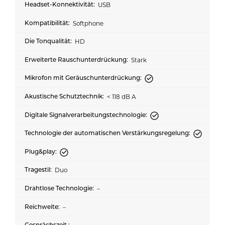
USB
Softphone
HD
Stark
< 118 dB A
Duo
–
–