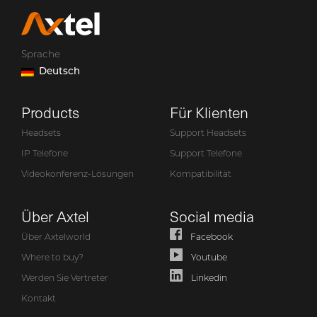
Sprache
Deutsch
Products
Für Klienten
Headsets
Support Headsets
IP Telefone
Support Telefone
Videokonferenz-Lösungen
Kompatibilität
Über Axtel
Social media
Über Axtelworld
Facebook
Where to buy?
Youtube
Werden Sie Vertreter
Linkedin
Kontakt