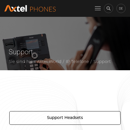
DE
Support
Sie sind hier:
Axtel World
IP Telefone
Support
Support Headsets