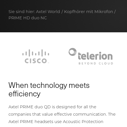
Sie sind hier:
Axtel World
Kopfhörer mit Mikrofon
PRIME HD duo NC
When technology meets
efficiency
Axtel PRIME duo QD is designed for all the
companies that value effective communication. The
Axtel PRIME headsets use Acoustic Protection