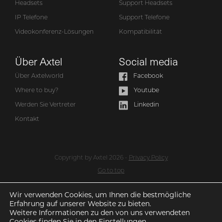
Headsets
Support Headsets
IP Telefone
Support Telefone
Videokonferenz-Lösungen
Kompatibilität
Über Axtel
Social media
Über Axtelworld
Facebook
Where to buy?
Youtube
Werden Sie Vertreter
Linkedin
Kontakt
Copyright by Axtel 2026 -
Privacy Policy
Go to top
Wir verwenden Cookies, um Ihnen die bestmögliche
Erfahrung auf unserer Website zu bieten.
Produkt zur Wunschliste hinzugefügt
Weitere Informationen zu den von uns verwendeten
Cookies finden Sie in den
Einstellungen
.