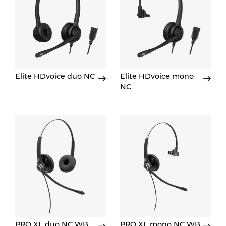
Elite HDvoice duo NC
Elite HDvoice mono
NC
PRO XL duo NC WB
PRO XL mono NC WB