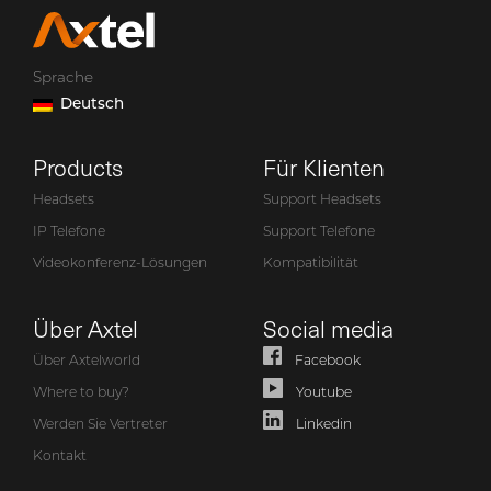
Sprache
Deutsch
Products
Für Klienten
Headsets
Support Headsets
IP Telefone
Support Telefone
Videokonferenz-Lösungen
Kompatibilität
Über Axtel
Social media
Über Axtelworld
Facebook
Where to buy?
Youtube
Werden Sie Vertreter
Linkedin
Kontakt