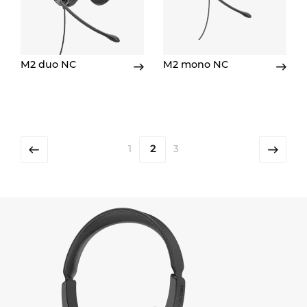
M2 duo NC
M2 mono NC
2
1
3