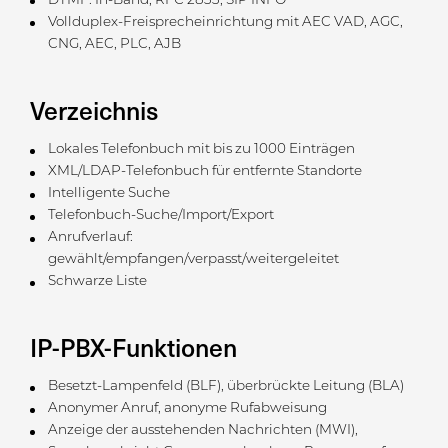
DTMF: In-Band, RFC 2833, SIP INFO
Vollduplex-Freisprecheinrichtung mit AEC VAD, AGC,
CNG, AEC, PLC, AJB
Verzeichnis
Lokales Telefonbuch mit bis zu 1000 Einträgen
XML/LDAP-Telefonbuch für entfernte Standorte
Intelligente Suche
Telefonbuch-Suche/Import/Export
Anrufverlauf:
gewählt/empfangen/verpasst/weitergeleitet
Schwarze Liste
IP-PBX-Funktionen
Besetzt-Lampenfeld (BLF), überbrückte Leitung (BLA)
Anonymer Anruf, anonyme Rufabweisung
Anzeige der ausstehenden Nachrichten (MWI),