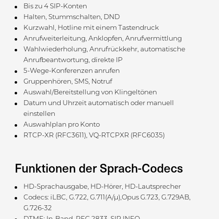
Bis zu 4 SIP-Konten
Halten, Stummschalten, DND
Kurzwahl, Hotline mit einem Tastendruck
Anrufweiterleitung, Anklopfen, Anrufvermittlung
Wahlwiederholung, Anrufrückkehr, automatische
Anrufbeantwortung, direkte IP
5-Wege-Konferenzen anrufen
Gruppenhören, SMS, Notruf
Auswahl/Bereitstellung von Klingeltönen
Datum und Uhrzeit automatisch oder manuell
einstellen
Auswahlplan pro Konto
RTCP-XR (RFC3611), VQ-RTCPXR (RFC6035)
Funktionen der Sprach-Codecs
HD-Sprachausgabe, HD-Hörer, HD-Lautsprecher
Codecs: iLBC, G.722, G.711(A/μ),Opus G.723, G.729AB,
G.726-32