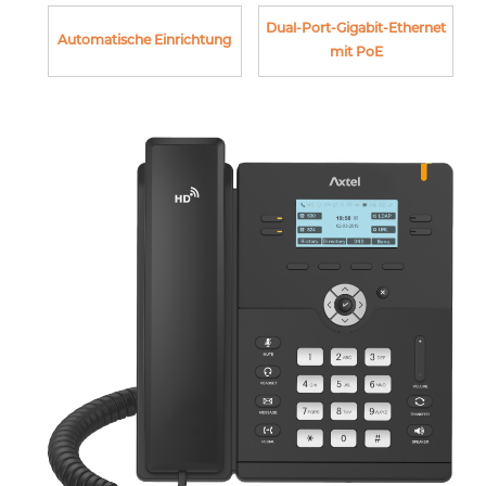
Dual-Port-Gigabit-Ethernet
Automatische Einrichtung
mit PoE