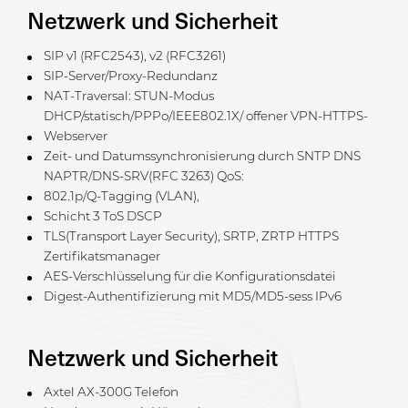
Netzwerk und Sicherheit
SIP v1 (RFC2543), v2 (RFC3261)
SIP-Server/Proxy-Redundanz
NAT-Traversal: STUN-Modus
DHCP/statisch/PPPo/IEEE802.1X/ offener VPN-HTTPS-
Webserver
Zeit- und Datumssynchronisierung durch SNTP DNS
NAPTR/DNS-SRV(RFC 3263) QoS:
802.1p/Q-Tagging (VLAN),
Schicht 3 ToS DSCP
TLS(Transport Layer Security), SRTP, ZRTP HTTPS
Zertifikatsmanager
AES-Verschlüsselung für die Konfigurationsdatei
Digest-Authentifizierung mit MD5/MD5-sess IPv6
Netzwerk und Sicherheit
Axtel AX-300G Telefon