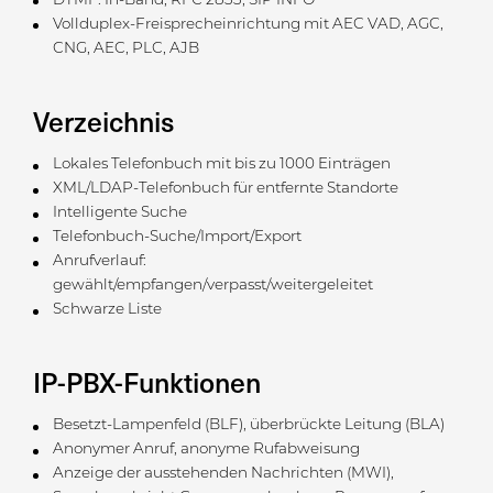
DTMF: In-Band, RFC 2833, SIP INFO
Vollduplex-Freisprecheinrichtung mit AEC VAD, AGC,
CNG, AEC, PLC, AJB
Verzeichnis
Lokales Telefonbuch mit bis zu 1000 Einträgen
XML/LDAP-Telefonbuch für entfernte Standorte
Intelligente Suche
Telefonbuch-Suche/Import/Export
Anrufverlauf:
gewählt/empfangen/verpasst/weitergeleitet
Schwarze Liste
IP-PBX-Funktionen
Besetzt-Lampenfeld (BLF), überbrückte Leitung (BLA)
Anonymer Anruf, anonyme Rufabweisung
Anzeige der ausstehenden Nachrichten (MWI),