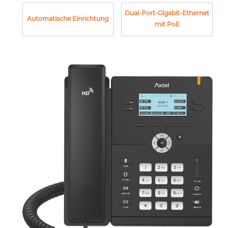
Dual-Port-Gigabit-Ethernet
Automatische Einrichtung
mit PoE