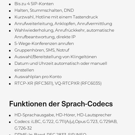
Bis zu 4 SIP-Konten
Halten, Stummschalten, DND
Kurzwahl, Hotline mit einem Tastendruck
Anrufweiterleitung, Anklopfen, Anrufvermittlung
Wahlwiederholung, Anrufrückkehr, automatische
Anrufbeantwortung, direkte IP
5-Wege-Konferenzen anrufen
Gruppenhören, SMS, Notruf
Auswahl/Bereitstellung von Klingeltönen
Datum und Uhrzeit automatisch oder manuell
einstellen
Auswahlplan pro Konto
RTCP-XR (RFC3611), VQ-RTCPXR (RFC6035)
Funktionen der Sprach-Codecs
HD-Sprachausgabe, HD-Hörer, HD-Lautsprecher
Codecs: iLBC, G.722, G.711(A/μ),Opus G.723, G.729AB,
G.726-32