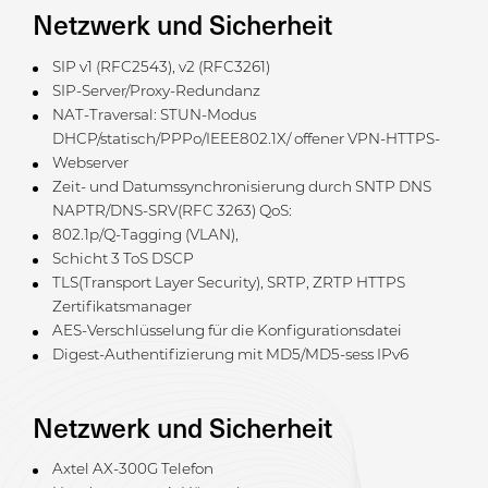
Netzwerk und Sicherheit
SIP v1 (RFC2543), v2 (RFC3261)
SIP-Server/Proxy-Redundanz
NAT-Traversal: STUN-Modus
DHCP/statisch/PPPo/IEEE802.1X/ offener VPN-HTTPS-
Webserver
Zeit- und Datumssynchronisierung durch SNTP DNS
NAPTR/DNS-SRV(RFC 3263) QoS:
802.1p/Q-Tagging (VLAN),
Schicht 3 ToS DSCP
TLS(Transport Layer Security), SRTP, ZRTP HTTPS
Zertifikatsmanager
AES-Verschlüsselung für die Konfigurationsdatei
Digest-Authentifizierung mit MD5/MD5-sess IPv6
Netzwerk und Sicherheit
Axtel AX-300G Telefon