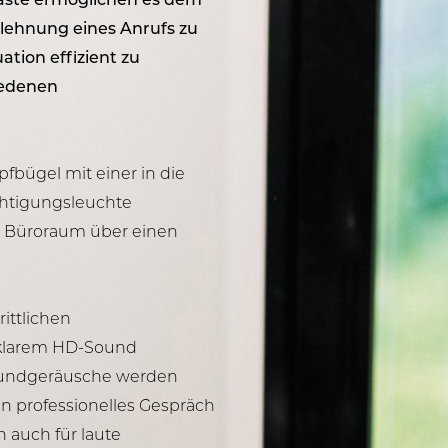
taste ermöglichen es dem
lehnung eines Anrufs zu
ation effizient zu
iedenen
pfbügel mit einer in die
chtigungsleuchte
em Büroraum über einen
ittlichen
lklarem HD-Sound
grundgeräusche werden
in professionelles Gespräch
h auch für laute