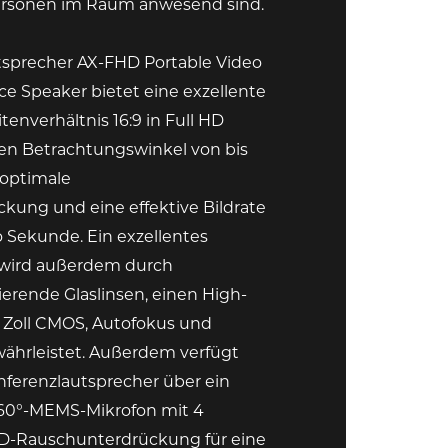
rsonen im Raum anwesend sind.
tsprecher AX-FHD Portable Video
e Speaker bietet eine exzellente
itenverhältnis 16:9 in Full HD
ten Betrachtungswinkel von bis
 optimale
kung und eine effektive Bildrate
o Sekunde. Ein exzellentes
s wird außerdem durch
erende Glaslinsen, einen High-
9 Zoll CMOS, Autofokus und
ährleistet. Außerdem verfügt
nferenzlautsprecher über ein
 360°-MEMS-Mikrofon mit 4
D-Rauschunterdrückung für eine