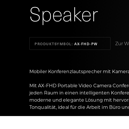
Speaker
Zur W
PRODUKTSYMBOL:
AX-FHD-PW
Mobiler Konferenzlautsprecher mit Kamer
Mit AX-FHD Portable Video Camera Confe
jeden Raum in einen intelligenten Konfer
moderne und elegante Lösung mit hervor
Tonqualität, ideal für die Arbeit im Büro u
Sie sind hier:
Axtel World
Webcams
AX-FHD Portable Video Camera Conferenc