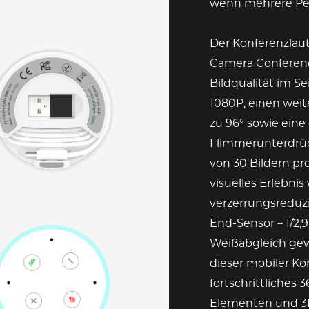
wenn mehrere Pe
Der Konferenzlau
Camera Conferenc
Bildqualität im Se
1080P, einen wei
zu 96° sowie eine
Flimmerunterdrüc
von 30 Bildern pr
visuelles Erlebni
verzerrungsreduzi
End-Sensor – 1/2,
Weißabgleich gew
dieser mobiler Ko
fortschrittliches
Elementen und 3