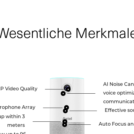
Wesentliche Merkmal
AI Noise Can
P Video Quality
voice optimi
communicat
rophone Array
Effective s
p within 3
Auto Focus an
meters