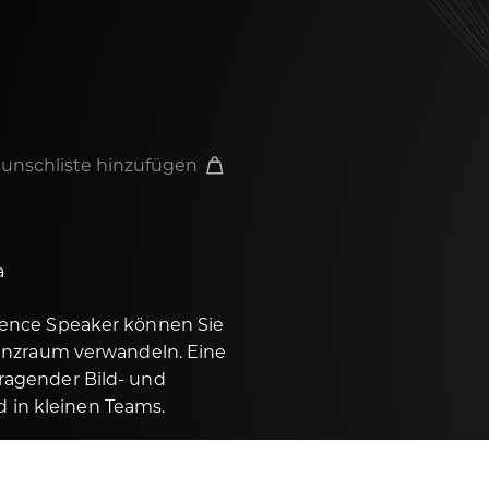
unschliste hinzufügen
a
rence Speaker können Sie
enzraum verwandeln. Eine
ragender Bild- und
nd in kleinen Teams.
e Speaker