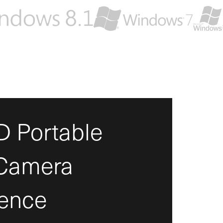
 Portable
 Camera
ence