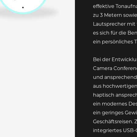
effektive Tonaufn
zu 3 Metern sow
Lautsprecher mit 
es sich für die Be
ein persönliches T
Bei der Entwickl
Camera Conferenc
und ansprechende
aus hochwertigen
haptisch ansprech
ein modernes Des
ein geringes Gewic
Geschäftsreisen. 
integriertes USB-