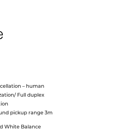
e
cellation – human
zation/ Full duplex
ion
ound pickup range 3m
d White Balance