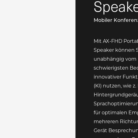
Speake
Mobiler Konferen
Mit AX-FHD Porta
Speaker können S
unabhängig vom S
schwierigsten Be
innovativer Funkti
(KI) nutzen, wie z. 
Hintergrundgerä
Sprachoptimierun
für optimalen Em
mehreren Richtu
Gerät Besprechung