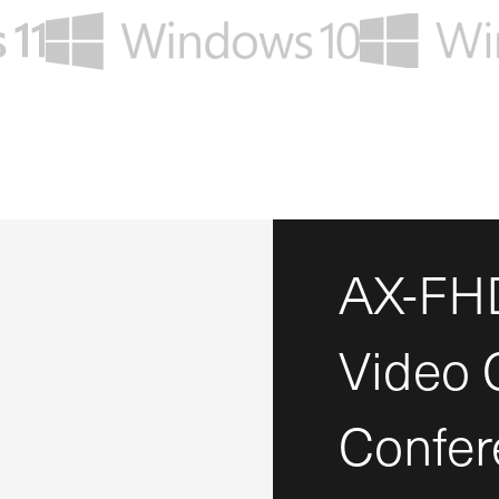
AX-FHD
Video
Confer