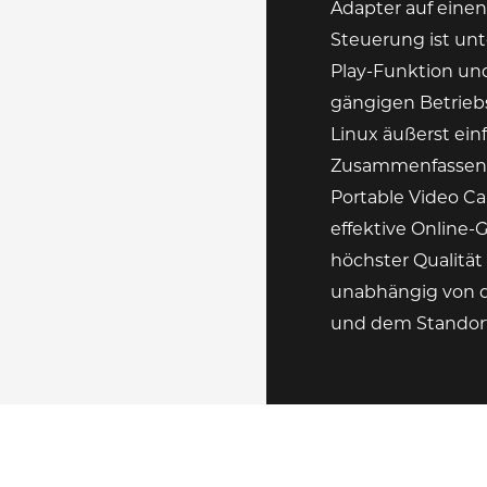
Adapter auf einen
Steuerung ist un
Play-Funktion und
gängigen Betrieb
Linux äußerst einf
Zusammenfassend 
Portable Video C
effektive Online
höchster Qualität 
unabhängig von
und dem Standort