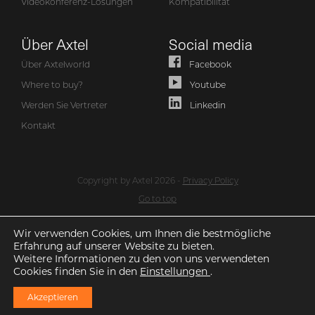
Videokonferenz-Lösungen
Kompatibilität
Über Axtel
Social media
Über Axtelworld
Facebook
Where to buy?
Youtube
Werden Sie Vertreter
Linkedin
Kontakt
Copyright by Axtel 2026 -
Privacy Policy
Go to top
Wir verwenden Cookies, um Ihnen die bestmögliche
Erfahrung auf unserer Website zu bieten.
Weitere Informationen zu den von uns verwendeten
Cookies finden Sie in den
Einstellungen
.
Akzeptieren
Siehe auch Axtel-
Telefone