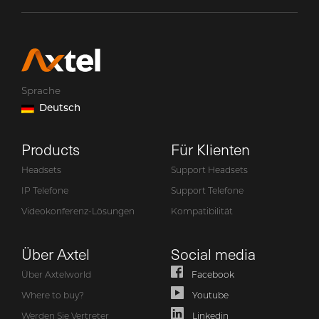
Sprache
Deutsch
Products
Für Klienten
Headsets
Support Headsets
IP Telefone
Support Telefone
Videokonferenz-Lösungen
Kompatibilität
Über Axtel
Social media
Über Axtelworld
Facebook
Where to buy?
Youtube
Werden Sie Vertreter
Linkedin