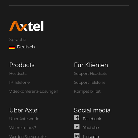
Sprache
Deutsch
Products
Für Klienten
Headsets
Support Headsets
IP Telefone
Support Telefone
Videokonferenz-Lösungen
Kompatibilität
Über Axtel
Social media
Über Axtelworld
Facebook
Where to buy?
Youtube
Werden Sie Vertreter
Linkedin