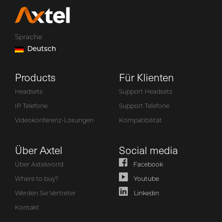
Sprache
Deutsch
Products
Für Klienten
Headsets
Support Headsets
IP Telefone
Support Telefone
Videokonferenz-Lösungen
Kompatibilität
Über Axtel
Social media
Über Axtelworld
Facebook
Where to buy?
Youtube
Werden Sie Vertreter
Linkedin
Kontakt