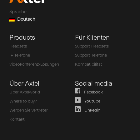
Sprache
Deutsch
Products
Für Klienten
Headsets
Support Headsets
IP Telefone
Support Telefone
Videokonferenz-Lösungen
Kompatibilität
Über Axtel
Social media
Über Axtelworld
Facebook
Where to buy?
Youtube
Werden Sie Vertreter
Linkedin
Kontakt