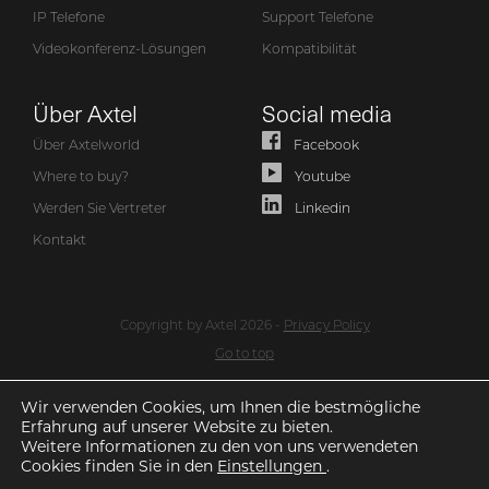
IP Telefone
Support Telefone
Videokonferenz-Lösungen
Kompatibilität
Über Axtel
Social media
Über Axtelworld
Facebook
Where to buy?
Youtube
Werden Sie Vertreter
Linkedin
Kontakt
Copyright by Axtel 2026 -
Privacy Policy
Go to top
Wir verwenden Cookies, um Ihnen die bestmögliche
Erfahrung auf unserer Website zu bieten.
Weitere Informationen zu den von uns verwendeten
Cookies finden Sie in den
Einstellungen
.